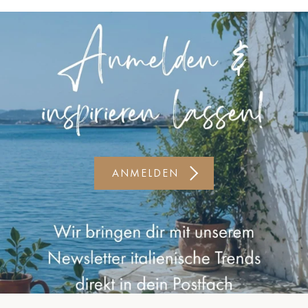
Kiel-CittiPark
Krems
Leipzig
Linz
Lindau
Lübeck
ANMELDEN
Münster
Oldenburg
Potsdam
Rostock
Schwerin