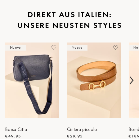
St.Pölten
DIREKT AUS ITALIEN:
UNSERE NEUSTEN STYLES
Staufen
Stuttgart
Nuovo
Nuovo
Nu
Timmendorf
Tulln
Tuttlingen
Wien Hietzing (13.Bez.)
Wismar
Wustrow
Zwettl
Borsa Citta
Cintura piccolo
Bomb
€49,95
€29,95
€18