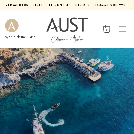
Direkt
VERSANDKOSTENFREIE LIEFERUNG AB EINER BESTELLSUMME VON 99€
zum
Diashow
Inhalt
pausieren
Wähle deine Casa