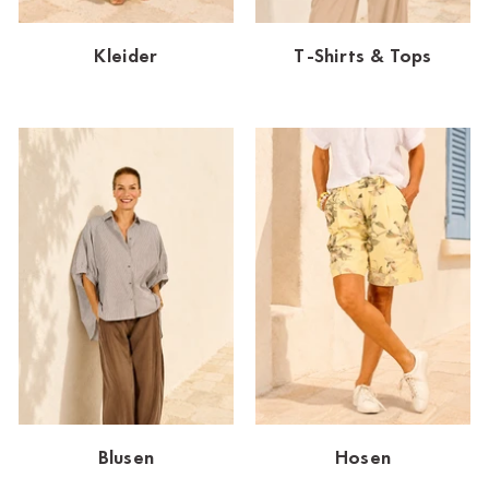
Dornbirn
Kleider
T-Shirts & Tops
Dortmund-Hombruch
Düsseldorf-Benrath
Essen
HH-AEZ
HH-EEZ
HH-Eppendorf
HH-Hanseviertel
HH-Wandsbek
Hannover
Blusen
Hosen
Innsbruck